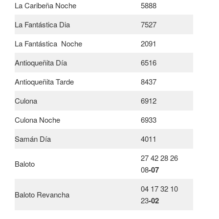
La Caribeña Noche
5888
La Fantástica Dia
7527
La Fantástica Noche
2091
Antioqueñita Día
6516
Antioqueñita Tarde
8437
Culona
6912
Culona Noche
6933
Samán Día
4011
27 42 28 26
Baloto
08
-07
04 17 32 10
Baloto Revancha
23
-02