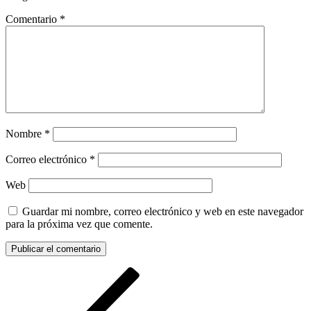
Comentario
*
Nombre
*
Correo electrónico
*
Web
Guardar mi nombre, correo electrónico y web en este navegador
para la próxima vez que comente.
Navegación
Entrada
anterior:
de