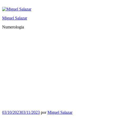
Saltar
al
contenido
Miguel Salazar
Numerologia
Publicado
03/10/2023
03/11/2023
por
Miguel Salazar
el