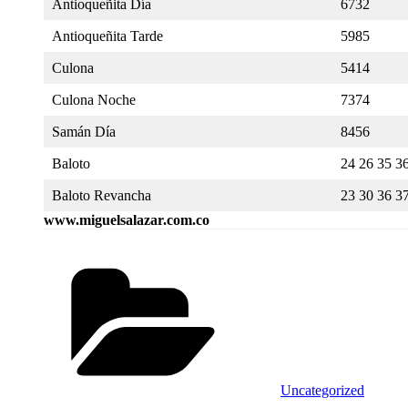
Antioqueñita Día
6732
Antioqueñita Tarde
5985
Culona
5414
Culona Noche
7374
Samán Día
8456
Baloto
24 26 35 3
Baloto Revancha
23 30 36 3
www.miguelsalazar.com.co
Categorías
Uncategorized