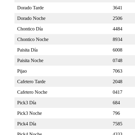
Dorado Tarde
3641
Dorado Noche
2506
Chontico Día
4484
Chontico Noche
8934
Paisita Día
6008
Paisita Noche
0748
Pijao
7063
Cafetero Tarde
2048
Cafetero Noche
0417
Pick3 Día
684
Pick3 Noche
796
Pick4 Día
7585
Pick4 Noche
4333