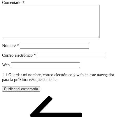
Comentario
*
Nombre
*
Correo electrónico
*
Web
Guardar mi nombre, correo electrónico y web en este navegador
para la próxima vez que comente.
Navegación
Entrada
anterior:
de
entradas