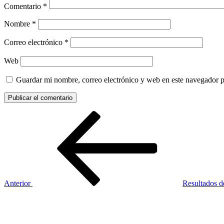
Comentario
*
Nombre
*
Correo electrónico
*
Web
Guardar mi nombre, correo electrónico y web en este navegador 
Navegación
Entrada
anterior:
de
entradas
Anterior
Resultados d
Siguiente
entrada