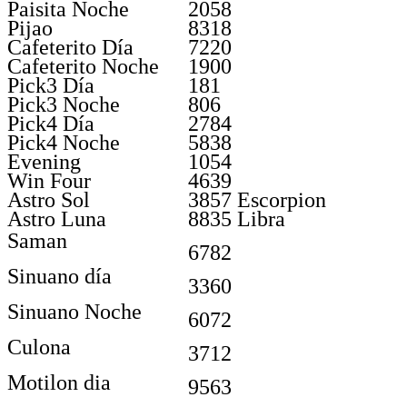
Paisita Noche
2058
Pijao
8318
Cafeterito Día
7220
Cafeterito Noche
1900
Pick3 Día
181
Pick3 Noche
806
Pick4 Día
2784
Pick4 Noche
5838
Evening
1054
Win Four
4639
Astro Sol
3857 Escorpion
Astro Luna
8835 Libra
Saman
6782
Sinuano día
3360
Sinuano Noche
6072
Culona
3712
Motilon dia
9563