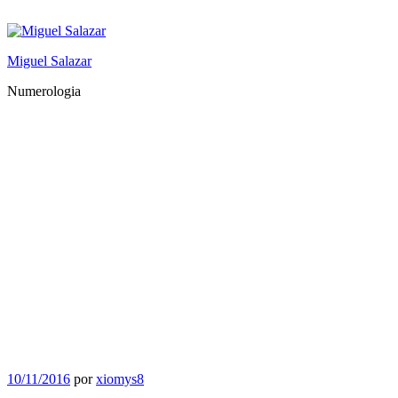
Saltar
al
contenido
Miguel Salazar
Numerologia
Publicado
10/11/2016
por
xiomys8
el