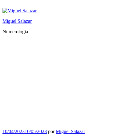
Saltar
al
contenido
Miguel Salazar
Numerologia
Publicado
10/04/2023
10/05/2023
por
Miguel Salazar
el