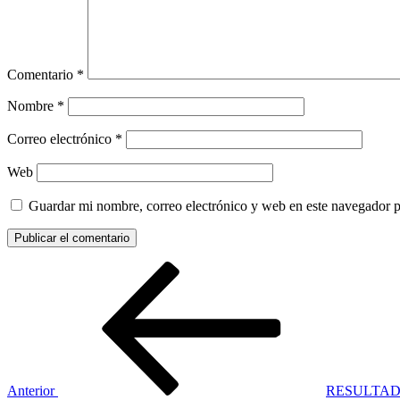
Comentario
*
Nombre
*
Correo electrónico
*
Web
Guardar mi nombre, correo electrónico y web en este navegador 
Navegación
Entrada
anterior:
de
entradas
Anterior
RESULTAD