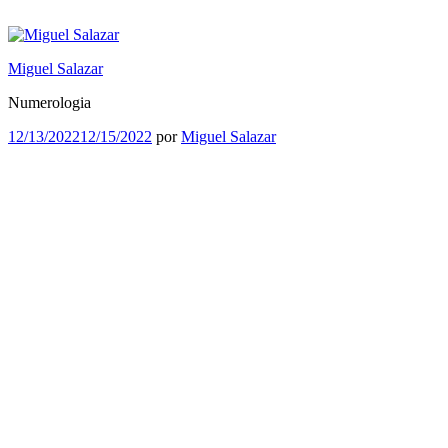
Saltar
al
contenido
Miguel Salazar
Numerologia
Publicado
12/13/2022
12/15/2022
por
Miguel Salazar
el