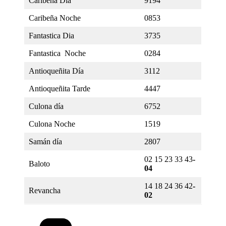
Caribeña Día
9194
Caribeña Noche
0853
Fantastica Dia
3735
Fantastica Noche
0284
Antioqueñita Día
3112
Antioqueñita Tarde
4447
Culona día
6752
Culona Noche
1519
Samán día
2807
02 15 23 33 43
-
Baloto
04
14 18 24 36 42
-
Revancha
02
Categorías