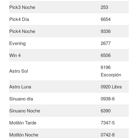
Pick3 Noche
253
Pick4 Día
6654
Pick4 Noche
9336
Evening
2677
Win 4
6506
6196
Astro Sol
Escorpión
Astro Luna
0920 Libra
Sinuano día
0938-6
Sinuano Noche
6390
Motilón Tarde
7347-5
Motilón Noche
0742-8