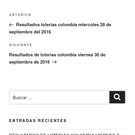
Navegación
Entrada
ANTERIOR
de
anterior:
Resultados loterias colombia miercoles 28 de
entradas
septiembre del 2016
Siguiente
SIGUIENTE
entrada
Resultados de loterías colombia viernes 30 de
septiembre de 2016
Buscar
Buscar
por:
ENTRADAS RECIENTES