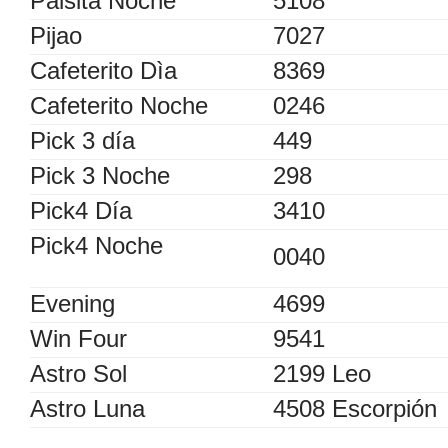
Paisita Noche
5108
Pijao
7027
Cafeterito Dìa
8369
Cafeterito Noche
0246
Pick 3 día
449
Pick 3 Noche
298
Pick4 Día
3410
Pick4 Noche
0040
Evening
4699
Win Four
9541
Astro Sol
2199 Leo
Astro Luna
4508 Escorpión