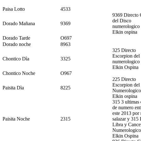
Paisa Lotto
4533
9369 Directo 
del Disco
Dorado Mañana
9369
numerologico
Elkin ospina
Dorado Tarde
O697
Dorado noche
8963
325 Directo
Escorpion del
Chontico Dìa
3325
numerologico
Elkin Ospina
Chontico Noche
O967
225 Directo
Escorpion del
Paisita Dìa
8225
Numerologico
Elkin ospina
315 3 ultimas 
de numero ent
este 2013 por
Paisita Noche
2315
salazar y 315 
Libra y Cance
Numerologico
Elkin Ospina