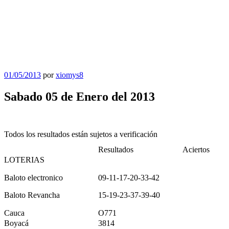
Publicado
01/05/2013
por
xiomys8
el
Sabado 05 de Enero del 2013
Todos los resultados están sujetos a verificación
Resultados
Aciertos
LOTERIAS
Baloto electronico
09-11-17-20-33-42
Baloto Revancha
15-19-23-37-39-40
Cauca
O771
Boyacá
3814