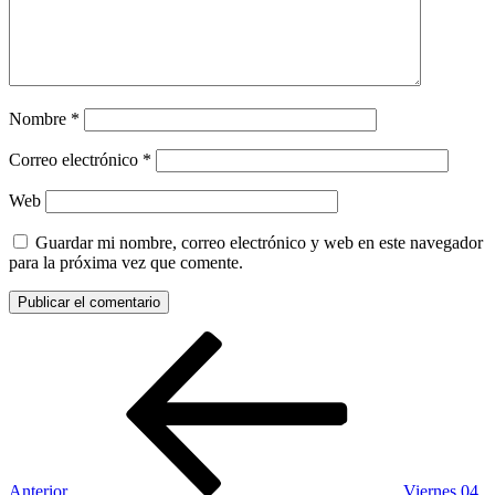
Nombre
*
Correo electrónico
*
Web
Guardar mi nombre, correo electrónico y web en este navegador
para la próxima vez que comente.
Navegación
Entrada
anterior:
de
entradas
Anterior
Viernes 04