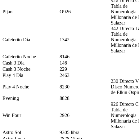
926 Directo C
Tabla de
Pijao
O926
Numerologia
Millonaria de
Salazar
342 Directo T
Tabla de
Cafeterito Dìa
1342
Numerologia
Millonaria de
Salazar
Cafeterito Noche
8146
Cash 3 Día
146
Cash 3 Noche
229
Play 4 Día
2463
230 Directo V
Play 4 Noche
8230
Disco Numero
de Elkin Ospi
Evening
8828
926 Directo C
Tabla de
Win Four
2926
Numerologia
Millonaria de
Salazar
Astro Sol
9305 libra
Astro Luna
7878 Virgo