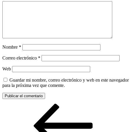
Nombre
*
Correo electrónico
*
Web
Guardar mi nombre, correo electrónico y web en este navegador
para la próxima vez que comente.
Navegación
Entrada
anterior:
de
entradas