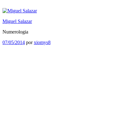
Saltar
al
contenido
Miguel Salazar
Numerologia
Publicado
07/05/2014
por
xiomys8
el