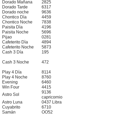
Dorado Mañana
2825
Dorado Tarde
6317
Dorado noche
9636
Chontico Dìa
4459
Chontico Noche
7838
Paisita Dìa
4196
Paisita Noche
5696
Pijao
0281
Cafeterito Dìa
4894
Cafeterito Noche
5873
Cash 3 Día
195
Cash 3 Noche
472
Play 4 Día
8114
Play 4 Noche
8760
Evening
6460
Win Four
4415
9136
Astro Sol
capricornio
Astro Luna
0437 Libra
Cuyabrito
6710
Samán
OO52