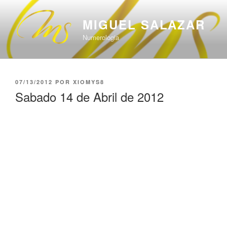
Saltar
al
MIGUEL SALAZAR
contenido
Numerologia
PUBLICADO
07/13/2012
POR
XIOMYS8
EL
Sabado 14 de Abril de 2012