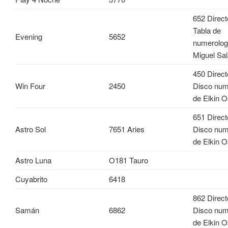
652 Direct
Tabla de
Evening
5652
numerolog
Miguel Sa
450 Direc
Win Four
2450
Disco num
de Elkin O
651 Direc
Astro Sol
7651 Aries
Disco num
de Elkin O
Astro Luna
O181 Tauro
Cuyabrito
6418
862 Direct
Samán
6862
Disco num
de Elkin O