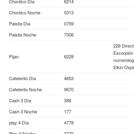
Chontico Dìa
6214
Chontico Noche
5313
Paisita Dìa
0759
Paisita Noche
7306
228 Direct
Escorpión
Pijao
6228
numerolog
Elkin Osp
Cafeterito Dìa
4653
Cafeterito Noche
9670
Cash 3 Día
388
Cash 3 Noche
177
play 4 Día
4778
Play 4 Noche
3770