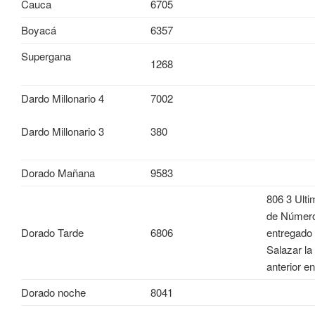
Cauca
6705
Boyacá
6357
Supergana
1268
Dardo Millonario 4
7002
Dardo Millonario 3
380
Dorado Mañana
9583
806 3 Ulti
de Númer
Dorado Tarde
6806
entregado 
Salazar l
anterior e
Dorado noche
8041