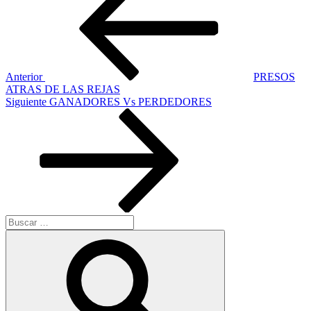
de
entradas
Anterior
PRESOS
ATRAS DE LAS REJAS
Siguiente
Siguiente
GANADORES Vs PERDEDORES
entrada
Buscar
por:
Buscar