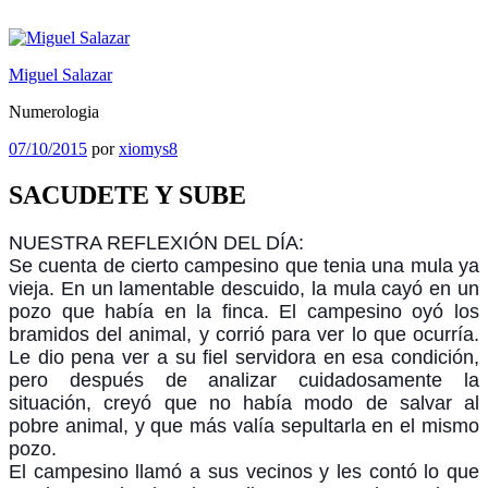
Saltar
al
contenido
Miguel Salazar
Numerologia
Publicado
07/10/2015
por
xiomys8
el
SACUDETE Y SUBE
NUESTRA REFLEXIÓN DEL DÍA:
Se cuenta de cierto campesino que tenia una mula ya
vieja. En un lamentable descuido, la mula cayó en un
pozo que había en la finca. El campesino oyó los
bramidos del animal, y corrió para ver lo que ocurría.
Le dio pena ver a su fiel servidora en esa condición,
pero después de analizar cuidadosamente la
situación, creyó que no había modo de salvar al
pobre animal, y que más valía sepultarla en el mismo
pozo.
El campesino llamó a su
s vecinos y les contó lo que