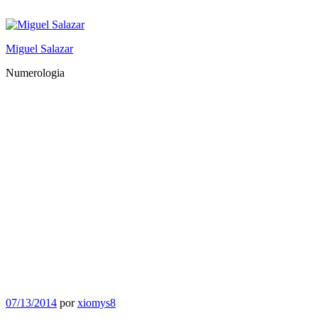
Saltar
al
contenido
Miguel Salazar
Numerologia
Publicado
07/13/2014
por
xiomys8
el