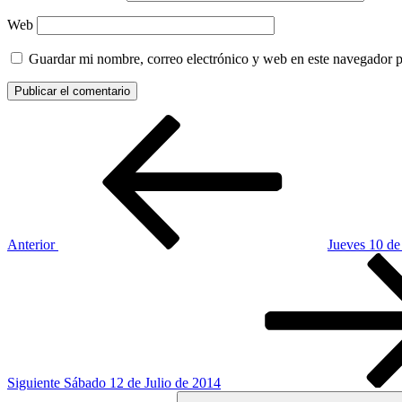
Web
Guardar mi nombre, correo electrónico y web en este navegador 
Navegación
Entrada
anterior:
de
entradas
Anterior
Jueves 10 de
Siguiente
entrada
Siguiente
Sábado 12 de Julio de 2014
Buscar