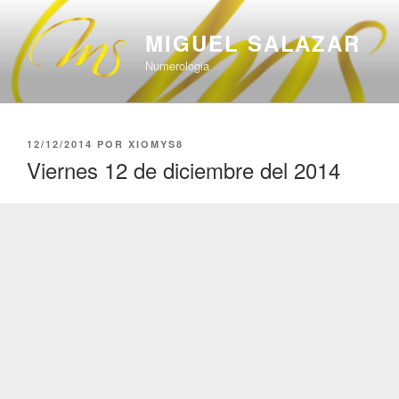
Saltar
al
MIGUEL SALAZAR
contenido
Numerologia
PUBLICADO
12/12/2014
POR
XIOMYS8
EL
Viernes 12 de diciembre del 2014