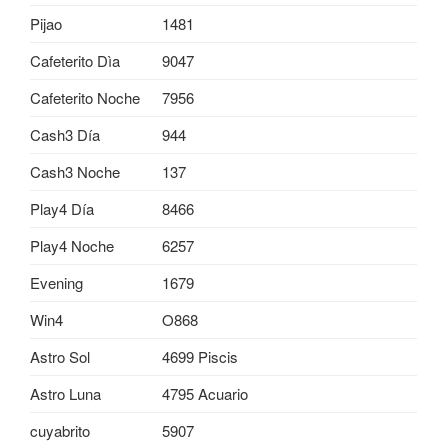
Pijao
1481
Cafeterito Dìa
9047
Cafeterito Noche
7956
Cash3 Día
944
Cash3 Noche
137
Play4 Día
8466
Play4 Noche
6257
Evening
1679
Win4
O868
Astro Sol
4699 Piscis
Astro Luna
4795 Acuario
cuyabrito
5907