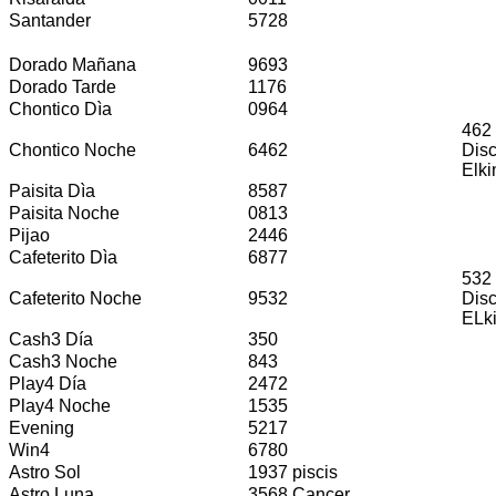
Santander
5728
Dorado Mañana
9693
Dorado Tarde
1176
Chontico Dìa
0964
462 
Chontico Noche
6462
Dis
Elki
Paisita Dìa
8587
Paisita Noche
0813
Pijao
2446
Cafeterito Dìa
6877
532 
Cafeterito Noche
9532
Dis
ELk
Cash3 Día
350
Cash3 Noche
843
Play4 Día
2472
Play4 Noche
1535
Evening
5217
Win4
6780
Astro Sol
1937 piscis
Astro Luna
3568 Cancer