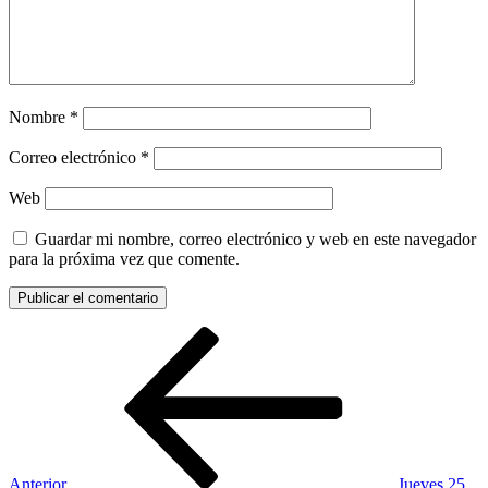
Nombre
*
Correo electrónico
*
Web
Guardar mi nombre, correo electrónico y web en este navegador
para la próxima vez que comente.
Navegación
Entrada
anterior:
de
entradas
Anterior
Jueves 25