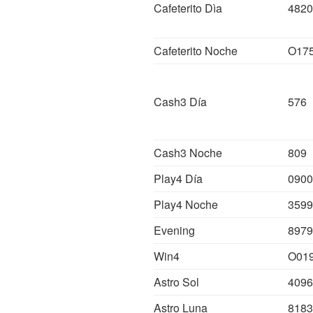
Cafeterito Dìa
4820
Cafeterito Noche
O17
Cash3 Día
576
Cash3 Noche
809
Play4 Día
0900
Play4 Noche
3599
Evening
8979
Win4
O01
Astro Sol
4096
Astro Luna
8183