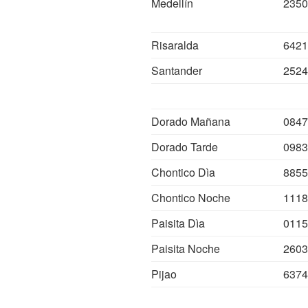
Medellín
2350
Risaralda
6421
Santander
2524
Dorado Mañana
0847
Dorado Tarde
0983
Chontico Dìa
8855
Chontico Noche
1118
Paisita Dìa
0115
Paisita Noche
2603
Pijao
6374