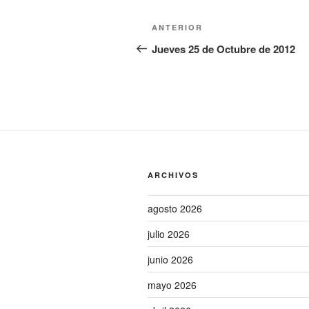
Navegación
Entrada
ANTERIOR
de
anterior:
Jueves 25 de Octubre de 2012
entradas
ARCHIVOS
agosto 2026
julio 2026
junio 2026
mayo 2026