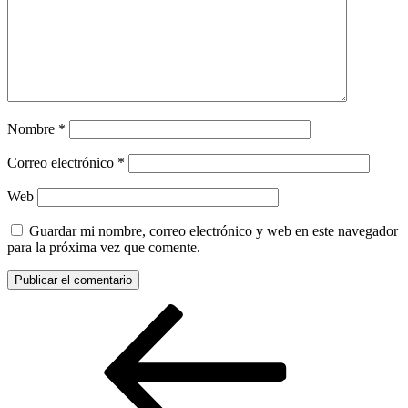
Nombre
*
Correo electrónico
*
Web
Guardar mi nombre, correo electrónico y web en este navegador
para la próxima vez que comente.
Navegación
Entrada
anterior:
de
entradas