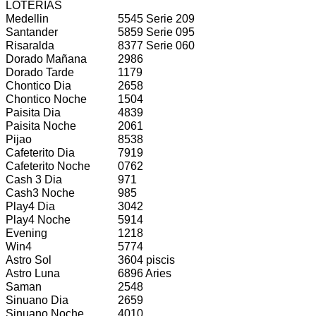
LOTERIAS
Medellin
5545 Serie 209
Santander
5859 Serie 095
Risaralda
8377 Serie 060
Dorado Mañana
2986
Dorado Tarde
1179
Chontico Dia
2658
Chontico Noche
1504
Paisita Dia
4839
Paisita Noche
2061
Pijao
8538
Cafeterito Dia
7919
Cafeterito Noche
0762
Cash 3 Dia
971
Cash3 Noche
985
Play4 Dia
3042
Play4 Noche
5914
Evening
1218
Win4
5774
Astro Sol
3604 piscis
Astro Luna
6896 Aries
Saman
2548
Sinuano Dia
2659
Sinuano Noche
4010