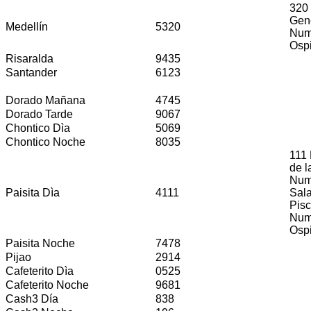
320
Gen
Medellín
5320
Nume
Osp
Risaralda
9435
Santander
6123
Dorado Mañana
4745
Dorado Tarde
9067
Chontico Dìa
5069
Chontico Noche
8035
111 
de l
Num
Paisita Dìa
4111
Sala
Pisc
Num
Osp
Paisita Noche
7478
Pijao
2914
Cafeterito Dìa
0525
Cafeterito Noche
9681
Cash3 Día
838