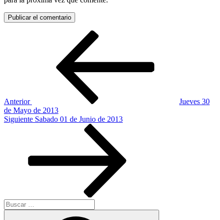
Navegación
Entrada
anterior:
de
entradas
Anterior
Jueves 30
de Mayo de 2013
Siguiente
Siguiente
Sabado 01 de Junio de 2013
entrada
Buscar
por:
Buscar