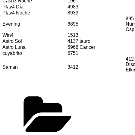
Cash3 Noche
196
Play4 Día
4983
Play4 Noche
8933
895 
Evening
6895
Num
Osp
Win4
1513
Astro Sol
4137 tauro
Astro Luna
6966 Cancer
cuyabrito
6751
412 
Dis
Saman
3412
Elki
Categorías