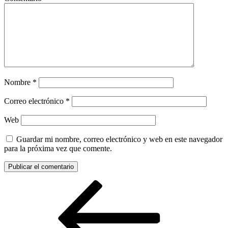
Nombre
*
Correo electrónico
*
Web
Guardar mi nombre, correo electrónico y web en este navegador
para la próxima vez que comente.
Navegación
Entrada
anterior:
de
entradas