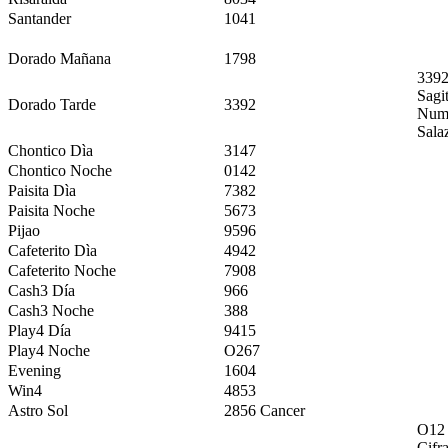
Santander
1041
Dorado Mañana
1798
3392
Sagi
Dorado Tarde
3392
Nume
Sala
Chontico Dìa
3147
Chontico Noche
0142
Paisita Dìa
7382
Paisita Noche
5673
Pijao
9596
Cafeterito Dìa
4942
Cafeterito Noche
7908
Cash3 Día
966
Cash3 Noche
388
Play4 Día
9415
Play4 Noche
O267
Evening
1604
Win4
4853
Astro Sol
2856 Cancer
O12 
Cifr