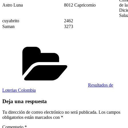
Astro Luna
8012 Capricornio
de l
Dici
Sala
cuyabrito
2462
Saman
3273
Categorías
Resultados de
Loterias Colombia
Deja una respuesta
Tu dirección de correo electrónico no será publicada.
Los campos
obligatorios están marcados con
*
Comentario
*