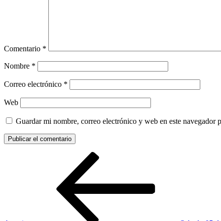
Comentario
*
Nombre
*
Correo electrónico
*
Web
Guardar mi nombre, correo electrónico y web en este navegador 
Navegación
Entrada
anterior:
de
entradas