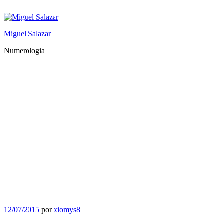
Saltar
al
contenido
Miguel Salazar
Numerologia
Publicado
12/07/2015
por
xiomys8
el