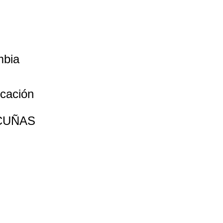
mbia
icación
CUÑAS