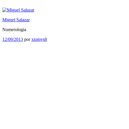
Saltar
al
contenido
Miguel Salazar
Numerologia
Publicado
12/09/2013
por
xiomys8
el