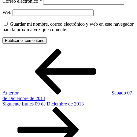
Correo electrónico
*
Web
Guardar mi nombre, correo electrónico y web en este navegador
para la próxima vez que comente.
Navegación
Entrada
anterior:
de
entradas
Anterior
Sabado 07
de Diciembre de 2013
Siguiente
Siguiente
Lunes 09 de Diciembre de 2013
entrada