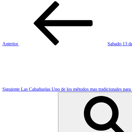
Navegación
Entrada
anterior:
de
entradas
Anterior
Sabado 13 de
Siguiente
entrada
Siguiente
Las Cabañuelas Uno de los métodos mas tradicionales para
Buscar
por: