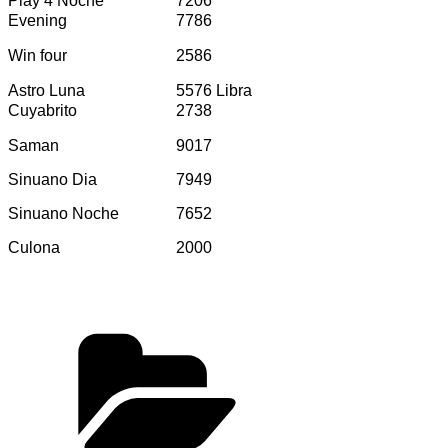
Play 4 Noche
7206
Evening
7786
Win four
2586
Astro Luna
5576 Libra
Cuyabrito
2738
Saman
9017
Sinuano Dia
7949
Sinuano Noche
7652
Culona
2000
Categorías