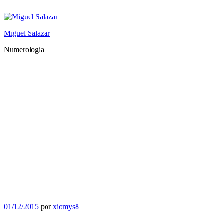
Saltar
al
contenido
Miguel Salazar
Numerologia
Publicado
01/12/2015
por
xiomys8
el