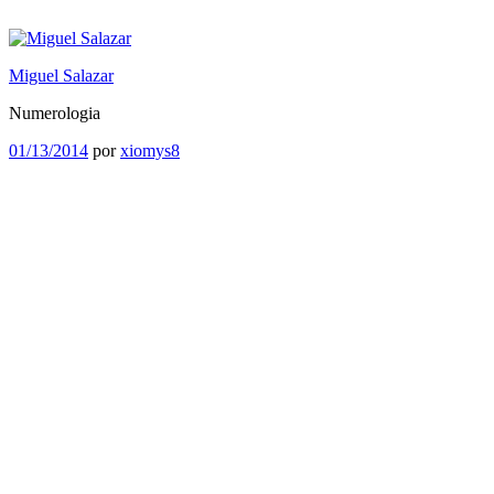
Saltar
al
contenido
Miguel Salazar
Numerologia
Publicado
01/13/2014
por
xiomys8
el