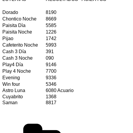
Dorado
8190
Chontico Noche
8669
Paisita Dìa
5585
Paisita Noche
1226
Pijao
1742
Cafeterito Noche
5993
Cash 3 Día
391
Cash 3 Noche
090
Play4 Día
9146
Play 4 Noche
7700
Evening
9336
Win four
5346
Astro Luna
6080 Acuario
Cuyabrito
1368
Saman
8817
Categorías