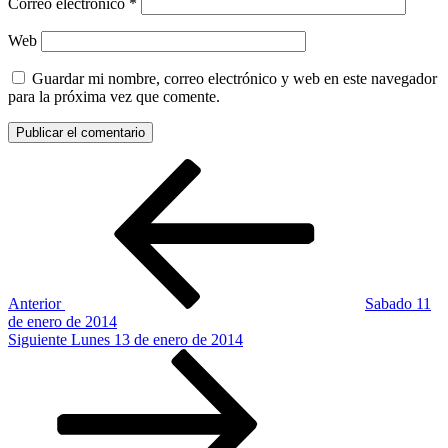
Correo electrónico
*
Web
Guardar mi nombre, correo electrónico y web en este navegador
para la próxima vez que comente.
Navegación
Entrada
anterior:
de
entradas
Anterior
Sabado 11
de enero de 2014
Siguiente
Siguiente
Lunes 13 de enero de 2014
entrada