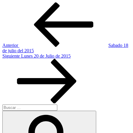
Navegación
Entrada
anterior:
de
entradas
Anterior
Sabado 18
de julio del 2015
Siguiente
Siguiente
Lunes 20 de Julio de 2015
entrada
Buscar
por:
Buscar