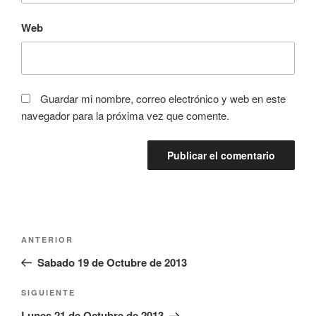
Web
Guardar mi nombre, correo electrónico y web en este
navegador para la próxima vez que comente.
Navegación
Entrada
ANTERIOR
de
anterior:
Sabado 19 de Octubre de 2013
entradas
Siguiente
SIGUIENTE
entrada
Lunes 21 de Octubre de 2013