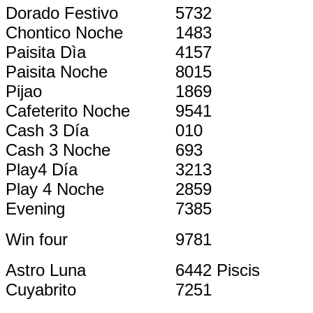
Dorado Festivo
5732
Chontico Noche
1483
Paisita Dìa
4157
Paisita Noche
8015
Pijao
1869
Cafeterito Noche
9541
Cash 3 Día
010
Cash 3 Noche
693
Play4 Día
3213
Play 4 Noche
2859
Evening
7385
Win four
9781
Astro Luna
6442 Piscis
Cuyabrito
7251