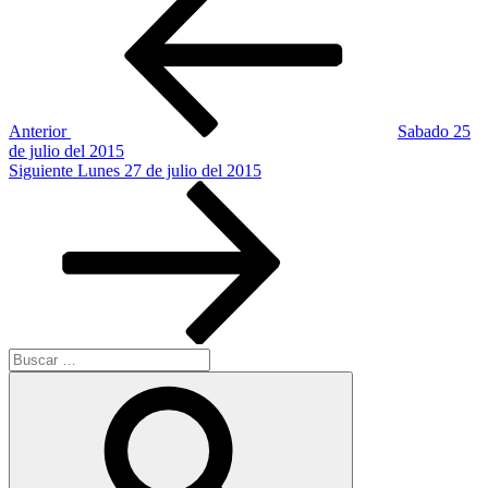
anterior:
de
entradas
Anterior
Sabado 25
de julio del 2015
Siguiente
Siguiente
Lunes 27 de julio del 2015
entrada
Buscar
por:
Buscar