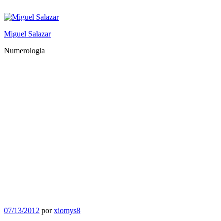
Saltar
al
contenido
Miguel Salazar
Numerologia
Publicado
07/13/2012
por
xiomys8
el