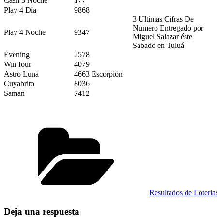
Cash 3 Noche
177
Play 4 Día
9868
3 Ultimas Cifras De
Numero Entregado por
Play 4 Noche
9347
Miguel Salazar éste
Sabado en Tuluá
Evening
2578
Win four
4079
Astro Luna
4663 Escorpión
Cuyabrito
8036
Saman
7412
Categorías
Resultados de Loteri
Deja una respuesta