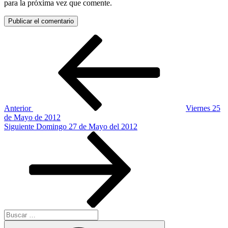
para la próxima vez que comente.
Navegación
Entrada
anterior:
de
entradas
Anterior
Viernes 25
de Mayo de 2012
Siguiente
Siguiente
Domingo 27 de Mayo del 2012
entrada
Buscar
por:
Buscar