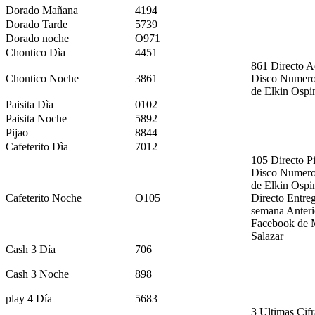
Dorado Mañana
4194
Dorado Tarde
5739
Dorado noche
O971
Chontico Dìa
4451
861 Directo A
Chontico Noche
3861
Disco Numero
de Elkin Ospi
Paisita Dìa
0102
Paisita Noche
5892
Pijao
8844
Cafeterito Dìa
7012
105 Directo Pi
Disco Numero
de Elkin Ospi
Cafeterito Noche
O105
Directo Entre
semana Anteri
Facebook de 
Salazar
Cash 3 Día
706
Cash 3 Noche
898
play 4 Día
5683
3 Ultimas Cif