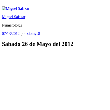
Saltar
al
contenido
Miguel Salazar
Numerologia
Publicado
07/13/2012
por
xiomys8
el
Sabado 26 de Mayo del 2012