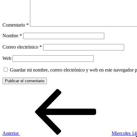
Comentario
*
Nombre
*
Correo electrónico
*
Web
Guardar mi nombre, correo electrónico y web en este navegador 
Navegación
Entrada
anterior:
de
entradas
Anterior
Miercoles 14