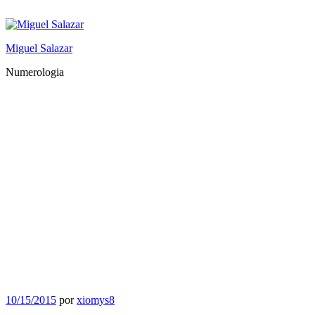
Saltar
al
contenido
Miguel Salazar
Numerologia
Publicado
10/15/2015
por
xiomys8
el