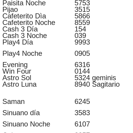
Paisita Noche
5753
Pijao
3515
Cafeterito Dìa
5866
Cafeterito Noche
8559
Cash 3 Día
154
Cash 3 Noche
039
Play4 Día
9993
Play
4 Noche
0905
Evening
6316
Win Four
0144
Astro Sol
5324 geminis
Astro Luna
8940 Sagitario
Saman
6245
Sinuano día
3583
Sinuano Noche
6107