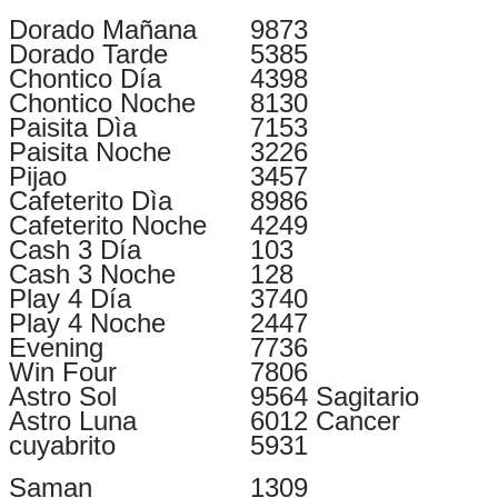
Dorado Mañana
9873
Dorado Tarde
5385
Chontico Día
4398
Chontico Noche
8130
Paisita Dìa
7153
Paisita Noche
3226
Pijao
3457
Cafeterito Dìa
8986
Cafeterito Noche
4249
Cash 3 Día
103
Cash 3 Noche
128
Play 4 Día
3740
Play 4 Noche
2447
Evening
7736
Win Four
7806
Astro Sol
9564 Sagitario
Astro Luna
6012 Cancer
cuyabrito
5931
Saman
1309