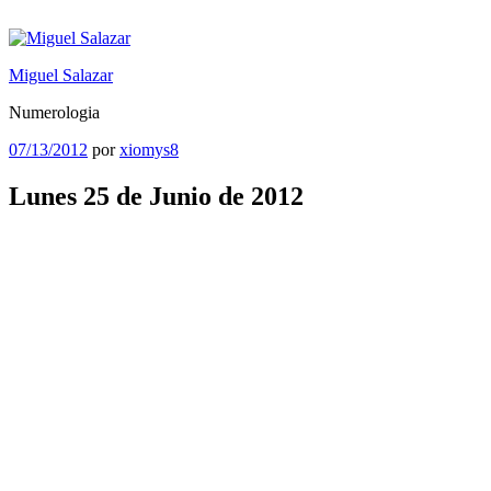
Saltar
al
contenido
Miguel Salazar
Numerologia
Publicado
07/13/2012
por
xiomys8
el
Lunes 25 de Junio de 2012