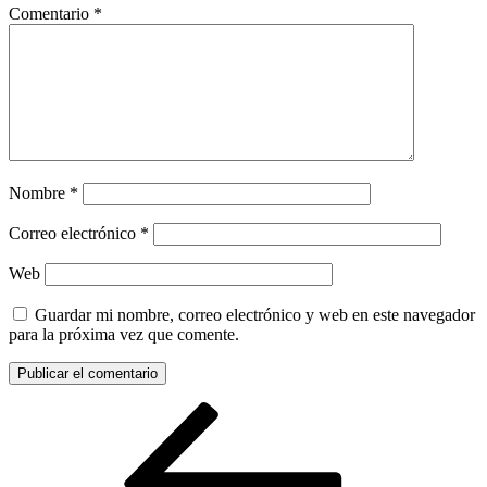
Comentario
*
Nombre
*
Correo electrónico
*
Web
Guardar mi nombre, correo electrónico y web en este navegador
para la próxima vez que comente.
Navegación
Entrada
anterior:
de
entradas