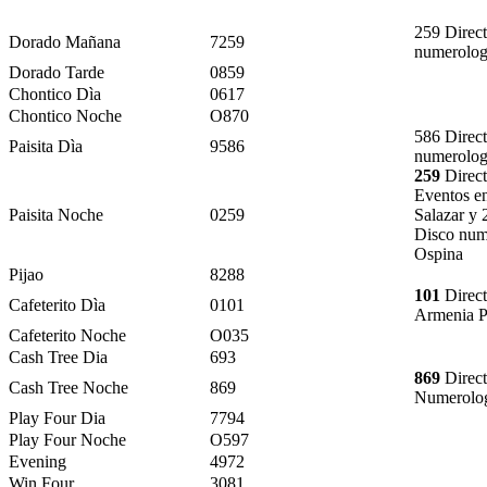
259 Direc
Dorado Mañana
7259
numerolog
Dorado Tarde
0859
Chontico Dìa
0617
Chontico Noche
O870
586 Direc
Paisita Dìa
9586
numerolog
259
Direct
Eventos e
Paisita Noche
0259
Salazar y 
Disco num
Ospina
Pijao
8288
101
Direct
Cafeterito Dìa
0101
Armenia P
Cafeterito Noche
O035
Cash Tree Dia
693
869
Direct
Cash Tree Noche
869
Numerolog
Play Four Dia
7794
Play Four Noche
O597
Evening
4972
Win Four
3081