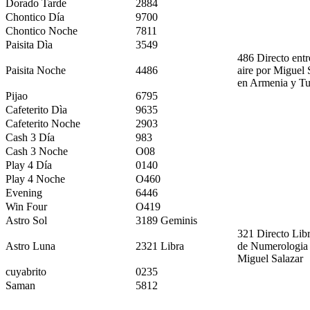
Dorado Tarde
2884
Chontico Día
9700
Chontico Noche
7811
Paisita Dìa
3549
486 Directo entr
Paisita Noche
4486
aire por Miguel 
en Armenia y Tu
Pijao
6795
Cafeterito Dìa
9635
Cafeterito Noche
2903
Cash 3 Día
983
Cash 3 Noche
O08
Play 4 Día
0140
Play 4 Noche
O460
Evening
6446
Win Four
O419
Astro Sol
3189 Geminis
321 Directo Libr
Astro Luna
2321 Libra
de Numerologia
Miguel Salazar
cuyabrito
0235
Saman
5812