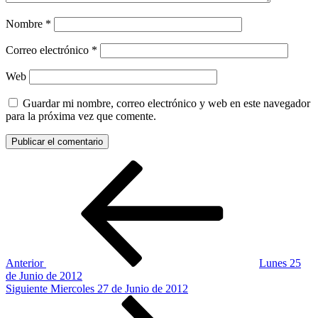
Nombre
*
Correo electrónico
*
Web
Guardar mi nombre, correo electrónico y web en este navegador
para la próxima vez que comente.
Navegación
Entrada
anterior:
de
entradas
Anterior
Lunes 25
de Junio de 2012
Siguiente
Siguiente
Miercoles 27 de Junio de 2012
entrada