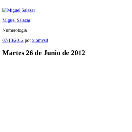
Saltar
al
contenido
Miguel Salazar
Numerologia
Publicado
07/13/2012
por
xiomys8
el
Martes 26 de Junio de 2012