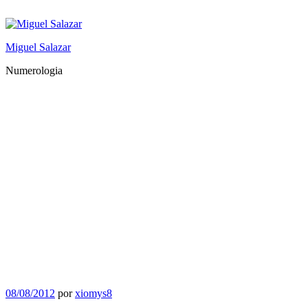
Saltar
al
contenido
Miguel Salazar
Numerologia
Publicado
08/08/2012
por
xiomys8
el