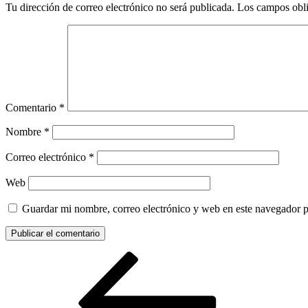
Tu dirección de correo electrónico no será publicada.
Los campos obli
Comentario
*
Nombre
*
Correo electrónico
*
Web
Guardar mi nombre, correo electrónico y web en este navegador 
Navegación
Entrada
anterior:
de
entradas