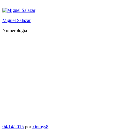
Saltar
al
contenido
Miguel Salazar
Numerologia
Publicado
04/14/2015
por
xiomys8
el