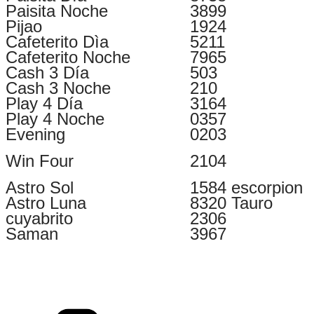
Paisita Noche
3899
Pijao
1924
Cafeterito Dìa
5211
Cafeterito Noche
7965
Cash 3 Día
503
Cash 3 Noche
210
Play 4 Día
3164
Play 4 Noche
0357
Evening
0203
Win Four
2104
Astro Sol
1584 escorpion
Astro Luna
8320 Tauro
cuyabrito
2306
Saman
3967
Categorías