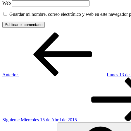
Web
Guardar mi nombre, correo electrónico y web en este navegador 
Navegación
Entrada
anterior:
de
entradas
Anterior
Lunes 13 de 
Siguiente
entrada
Siguiente
Miercoles 15 de Abril de 2015
Buscar
por: