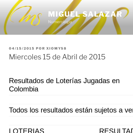
Saltar
al
MIGUEL SALAZAR
contenido
Numerologia
PUBLICADO
04/15/2015
POR
XIOMYS8
EL
Miercoles 15 de Abril de 2015
Resultados de Loterías Jugadas en
Colombia
Todos los resultados están sujetos a ver
LOTERIAS
RESULTA