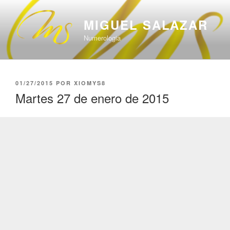
Saltar
al
MIGUEL SALAZAR
contenido
Numerologia
PUBLICADO
01/27/2015
POR
XIOMYS8
EL
Martes 27 de enero de 2015