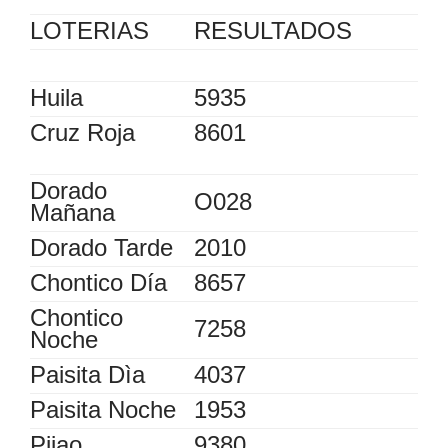
LOTERIAS
RESULTADOS
Huila
5935
Cruz Roja
8601
Dorado
O028
Mañana
Dorado Tarde
2010
Chontico Día
8657
Chontico
7258
Noche
Paisita Dìa
4037
Paisita Noche
1953
Pijao
9380