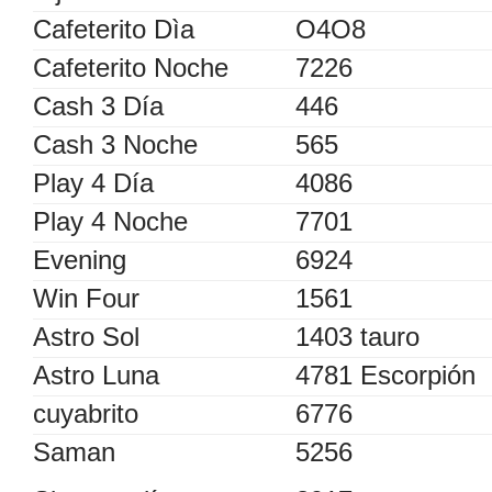
Cafeterito Dìa
O4O8
Cafeterito Noche
7226
Cash 3 Día
446
Cash 3 Noche
565
Play 4 Día
4086
Play 4 Noche
7701
Evening
6924
Win Four
1561
Astro Sol
1403 tauro
Astro Luna
4781 Escorpión
cuyabrito
6776
Saman
5256