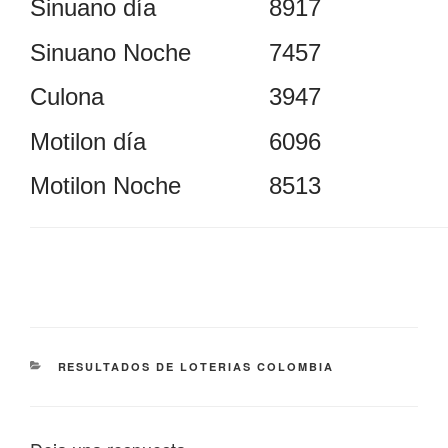
Sinuano día
8917
Sinuano Noche
7457
Culona
3947
Motilon día
6096
Motilon Noche
8513
CATEGORÍAS
RESULTADOS DE LOTERIAS COLOMBIA