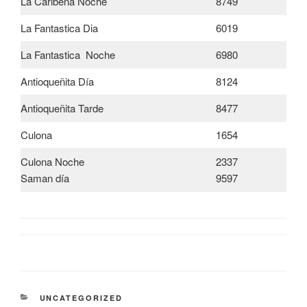
La Caribeña Noche
8749
La Fantastica Dia
6019
La Fantastica Noche
6980
Antioqueñita Día
8124
Antioqueñita Tarde
8477
Culona
1654
Culona Noche
2337
Saman día
9597
CATEGORÍAS
UNCATEGORIZED