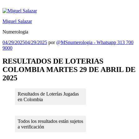
Saltar
al
contenido
Miguel Salazar
Numerologia
Publicado
04/29/2025
04/29/2025
por
@MSnumerologia - Whatsapp 313 700
el
9000
RESULTADOS DE LOTERIAS
COLOMBIA MARTES 29 DE ABRIL DE
2025
Resultados de Loterías Jugadas
en Colombia
Todos los resultados están sujetos
a verificación