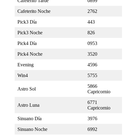
Cafeterito Tarde
0899
Cafeterito Noche
2762
Pick3 Día
443
Pick3 Noche
826
Pick4 Día
0953
Pick4 Noche
3520
Evening
4596
Win4
5755
5866
Astro Sol
Capricornio
6771
Astro Luna
Capricornio
Sinuano Día
3976
Sinuano Noche
6992