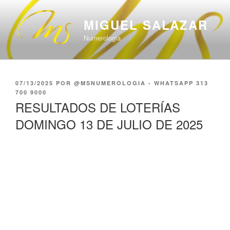
Saltar
al
MIGUEL SALAZAR
contenido
Numerologia
PUBLICADO
07/13/2025
POR
@MSNUMEROLOGIA - WHATSAPP 313
EL
700 9000
RESULTADOS DE LOTERÍAS
DOMINGO 13 DE JULIO DE 2025