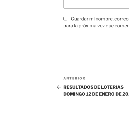
Guardar mi nombre, correo
para la próxima vez que comen
Navegación
Entrada
ANTERIOR
de
anterior:
RESULTADOS DE LOTERÍAS
DOMINGO 12 DE ENERO DE 20
entradas