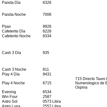
Paisita Dìa
6326
Paisita Noche
7006
Pijao
9926
Cafeterito Dìa
6228
Cafeterito Noche
8334
Cash 3 Día
935
Cash 3 Noche
811
Play 4 Día
9431
715 Directo Tauro
Play 4 Noche
6715
Numerologico de E
Ospina
Evening
6534
Win Four
2587
Astro Sol
0573 Libra
Astro Luna
2557 Libra