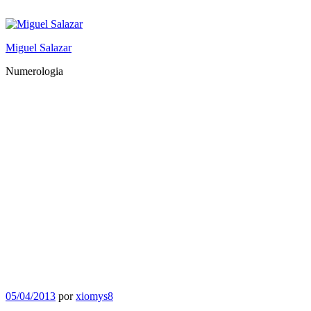
Saltar
al
contenido
Miguel Salazar
Numerologia
Publicado
05/04/2013
por
xiomys8
el