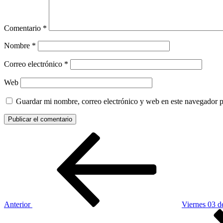
Comentario
*
Nombre
*
Correo electrónico
*
Web
Guardar mi nombre, correo electrónico y web en este navegador 
Navegación
Entrada
anterior:
de
entradas
Anterior
Viernes 03 
Siguiente
entrada