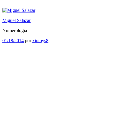
Saltar
al
contenido
Miguel Salazar
Numerologia
Publicado
01/18/2014
por
xiomys8
el