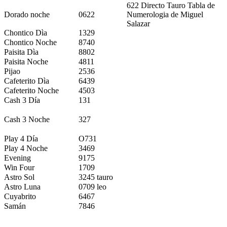
622 Directo Tauro Tabla de
Dorado noche
0622
Numerologia de Miguel
Salazar
Chontico Dìa
1329
Chontico Noche
8740
Paisita Dìa
8802
Paisita Noche
4811
Pijao
2536
Cafeterito Dìa
6439
Cafeterito Noche
4503
Cash 3 Día
131
Cash 3 Noche
327
Play 4 Día
O731
Play 4 Noche
3469
Evening
9175
Win Four
1709
Astro Sol
3245 tauro
Astro Luna
0709 leo
Cuyabrito
6467
Samán
7846