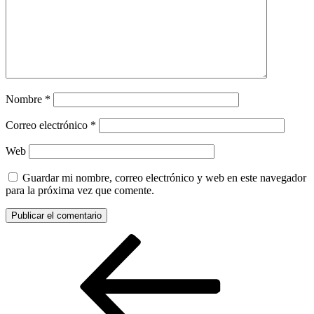
Nombre
*
Correo electrónico
*
Web
Guardar mi nombre, correo electrónico y web en este navegador
para la próxima vez que comente.
Navegación
Entrada
anterior:
de
entradas