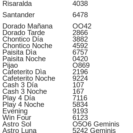
Risaralda
4038
Santander
6478
Dorado Mañana
OO42
Dorado Tarde
2866
Chontico Día
3882
Chontico Noche
4592
Paisita Dìa
6757
Paisita Noche
0420
Pijao
O869
Cafeterito Dìa
2196
Cafeterito Noche
9224
Cash 3 Día
107
Cash 3 Noche
167
Play 4 Día
7116
Play 4 Noche
5834
Evening
9193
Win Four
6123
Astro Sol
O5O6 Geminis
Astro Luna
5242 Geminis