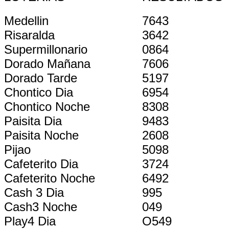
Medellin
7643
Risaralda
3642
Supermillonario
0864
Dorado Mañana
7606
Dorado Tarde
5197
Chontico Dia
6954
Chontico Noche
8308
Paisita Dia
9483
Paisita Noche
2608
Pijao
5098
Cafeterito Dia
3724
Cafeterito Noche
6492
Cash 3 Dia
995
Cash3 Noche
049
Play4 Dia
O549