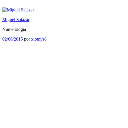
Saltar
al
contenido
Miguel Salazar
Numerologia
Publicado
02/06/2015
por
xiomys8
el