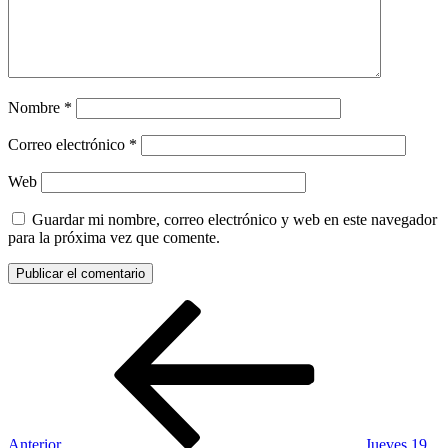
Nombre
*
Correo electrónico
*
Web
Guardar mi nombre, correo electrónico y web en este navegador
para la próxima vez que comente.
Navegación
Entrada
anterior:
de
entradas
Anterior
Jueves 19