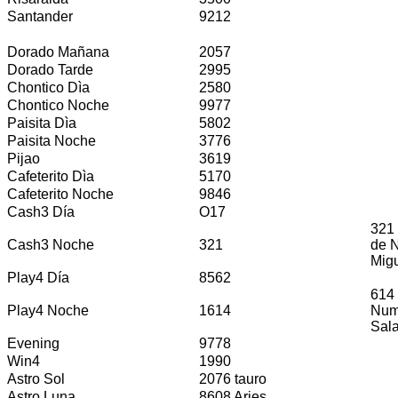
Santander
9212
Dorado Mañana
2057
Dorado Tarde
2995
Chontico Dìa
2580
Chontico Noche
9977
Paisita Dìa
5802
Paisita Noche
3776
Pijao
3619
Cafeterito Dìa
5170
Cafeterito Noche
9846
Cash3 Día
O17
321 
Cash3 Noche
321
de 
Migu
Play4 Día
8562
614 
Play4 Noche
1614
Num
Sal
Evening
9778
Win4
1990
Astro Sol
2076 tauro
Astro Luna
8608 Aries