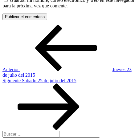
Guardar mi nombre, correo electrónico y web en este navegador
para la próxima vez que comente.
Navegación
Entrada
anterior:
de
entradas
Anterior
Jueves 23
de julio del 2015
Siguiente
Siguiente
Sabado 25 de julio del 2015
entrada
Buscar