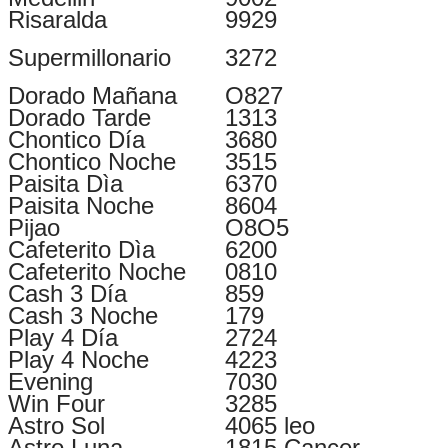
Risaralda
9929
Supermillonario
3272
Dorado Mañana
O827
Dorado Tarde
1313
Chontico Día
3680
Chontico Noche
3515
Paisita Dìa
6370
Paisita Noche
8604
Pijao
O8O5
Cafeterito Dìa
6200
Cafeterito Noche
0810
Cash 3 Día
859
Cash 3 Noche
179
Play 4 Día
2724
Play 4 Noche
4223
Evening
7030
Win Four
3285
Astro Sol
4065 leo
Astro Luna
1815 Cancer